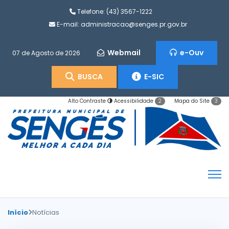
Telefone:
(43) 3567-1222
E-mail:
administracao@senges.pr.gov.br
Webmail
e-Ouv
07 de Agosto de 2026
BUSCA
E-SIC
Alto Contraste
Acessibilidade
Mapa do Site
2
3
Início
Notícias