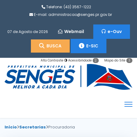
Telefone:
(43) 3567-1222
E-mail:
administracao@senges.pr.gov.br
Webmail
e-Ouv
07 de Agosto de 2026
BUSCA
E-SIC
Alto Contraste
Acessibilidade
Mapa do Site
2
3
Início
Secretarias
Procuradoria