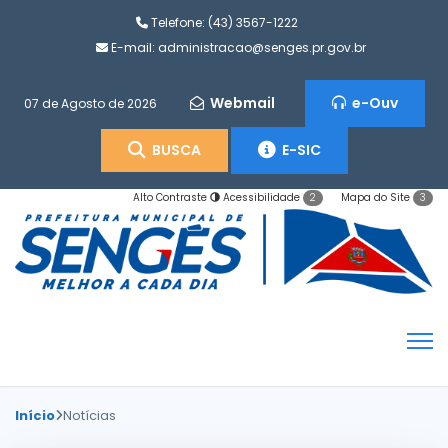
Telefone:
(43) 3567-1222
E-mail:
administracao@senges.pr.gov.br
Webmail
e-Ouv
07 de Agosto de 2026
BUSCA
E-SIC
Alto Contraste
Acessibilidade
Mapa do Site
2
3
Início
Notícias