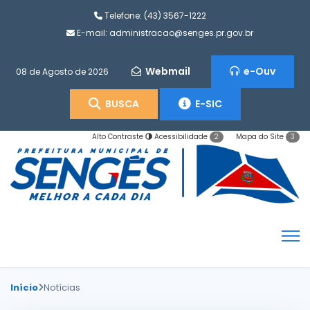
Telefone:
(43) 3567-1222
E-mail:
administracao@senges.pr.gov.br
Webmail
e-Ouv
08 de Agosto de 2026
BUSCA
E-SIC
Alto Contraste
Acessibilidade
Mapa do Site
2
3
Início
Notícias