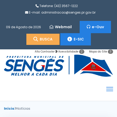
Telefone:
(43) 3567-1222
E-mail:
administracao@senges.pr.gov.br
Webmail
e-Ouv
09 de Agosto de 2026
BUSCA
E-SIC
Alto Contraste
Acessibilidade
Mapa do Site
2
3
Início
Notícias