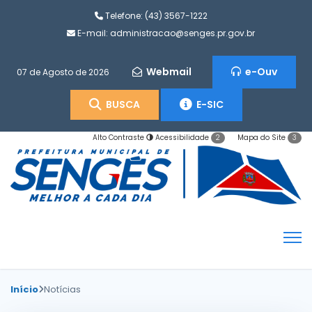
Telefone:
(43) 3567-1222
E-mail:
administracao@senges.pr.gov.br
Webmail
e-Ouv
07 de Agosto de 2026
BUSCA
E-SIC
Alto Contraste
Acessibilidade
Mapa do Site
2
3
Início
Notícias