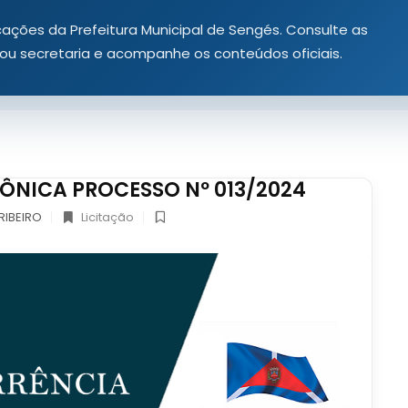
icações da Prefeitura Municipal de Sengés. Consulte as
a ou secretaria e acompanhe os conteúdos oficiais.
ÔNICA PROCESSO Nº 013/2024
RIBEIRO
Licitação