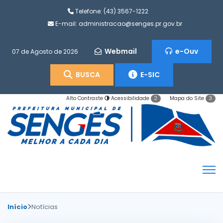
Telefone:
(43) 3567-1222
E-mail:
administracao@senges.pr.gov.br
Webmail
e-Ouv
07 de Agosto de 2026
BUSCA
E-SIC
Alto Contraste
Acessibilidade
Mapa do Site
2
3
Início
Notícias