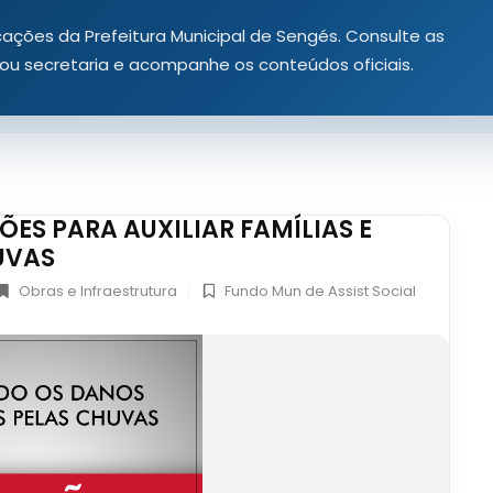
icações da Prefeitura Municipal de Sengés. Consulte as
a ou secretaria e acompanhe os conteúdos oficiais.
ÕES PARA AUXILIAR FAMÍLIAS E
UVAS
Obras e Infraestrutura
Fundo Mun de Assist Social